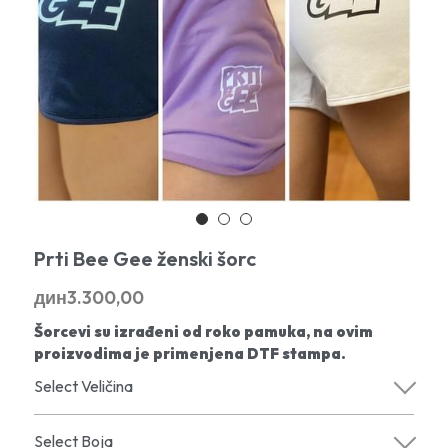
Prti Bee Gee ženski šorc
дин3.300,00
Šorcevi su izrađeni od roko pamuka, na ovim
proizvodima je primenjena DTF stampa.
Select Veličina
Select Boja