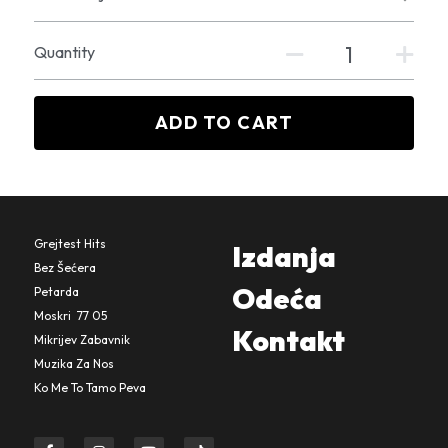
Quantity
ADD TO CART
Grejtest Hits
Izdanja
Bez Šećera
Odeća
Petarda
Moskri  77 05
Kontakt
Mikrijev Zabavni
k
Muzika Za Nos
Ko Me To Tamo Peva