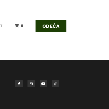
ODEĆA
0
T