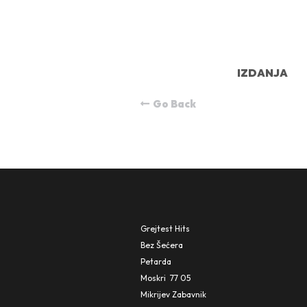
IZDANJA
Go Back
Grejtest Hits
Bez Šećera
Petarda
Moskri  77 05
Mikrijev Zabavni
k