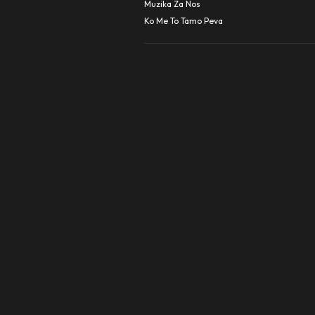
Muzika Za Nos
Ko Me To Tamo Peva