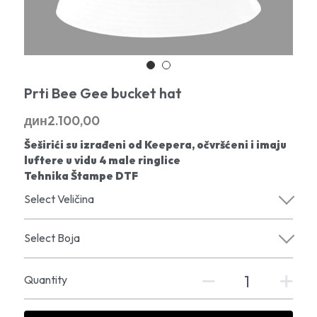
Prti Bee Gee bucket hat
дин2.100,00
Šeširići su izrađeni od Keepera, očvršćeni i imaju
luftere u vidu 4 male ringlice
Tehnika Štampe DTF
Select Veličina
Select Boja
Quantity