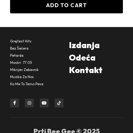
ADD TO CART
Grejtest Hits
Izdanja
Bez Šećera
Odeća
Petarda
Moskri  77 05
Kontakt
Mikrijev Zabavni
k
Muzika Za Nos
Ko Me To Tamo Peva
Prti Bee Gee © 2025